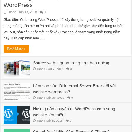
WordPress
Tháng Tám 13, 2018
0
Giao diện Gutenberg WordPress, nhà xây dựng trang web và quản lý nội
dung mã nguồn mở miễn phí và phổ biến nhất thế giới, dự kiến ​​tung ra bản
WP 5.0, bản cập nhật mới nhất và được cho là tham vọng nhất trong năm
nay. Bản cập nhật này …
Read More »
Source web – quan trọng hơn bạn tưởng
Tháng Sáu 7, 2018
0
Làm sao sửa lỗi Internal Server Error đối với
website wordpress?
Tháng Một 30, 2018
0
Hướng dẫn chuyển từ WordPress.com sang
website tên miền
Tháng Một 5, 2018
0
Cập nhật cải tiến WordPress 4.9 “Tipton”