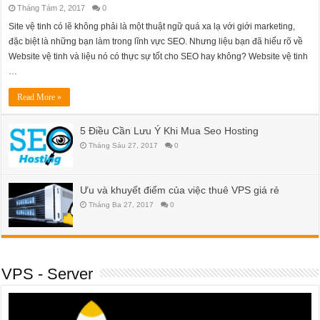
Tháng Tám 2, 2017
0
Site vệ tinh có lẽ không phải là một thuật ngữ quá xa lạ với giới marketing,
đặc biệt là những bạn làm trong lĩnh vực SEO. Nhưng liệu bạn đã hiểu rõ về
Website vệ tinh và liệu nó có thực sự tốt cho SEO hay không? Website vệ tinh
…
Read More »
5 Điều Cần Lưu Ý Khi Mua Seo Hosting
Tháng Sáu 27, 2017
0
Ưu và khuyết điểm của việc thuê VPS giá rẻ
Tháng Ba 27, 2017
0
VPS - Server