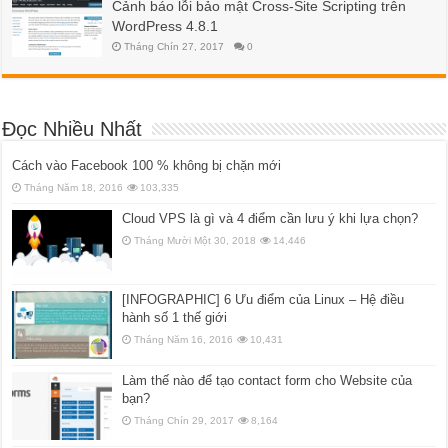
Cảnh báo lỗi bảo mật Cross-Site Scripting trên
WordPress 4.8.1
Tháng Chín 27, 2017
0
Đọc Nhiều Nhất
Cách vào Facebook 100 % không bị chặn mới
Tháng Năm 18, 2016
103,335
Cloud VPS là gì và 4 điểm cần lưu ý khi lựa chọn?
Tháng Mười Một 30, 2018
14,446
[INFOGRAPHIC] 6 Ưu điểm của Linux – Hệ điều
hành số 1 thế giới
Tháng Năm 16, 2016
10,431
Làm thế nào để tạo contact form cho Website của
bạn?
Tháng Chín 29, 2017
8,164