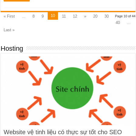
10
« First
...
8
9
11
12
»
20
30
Page 10 of 44
40
...
Last »
Hosting
Website vệ tinh liệu có thực sự tốt cho SEO