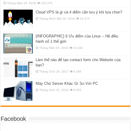
Tháng Năm 18, 2016
103,376
Cloud VPS là gì và 4 điểm cần lưu ý khi lựa chọn?
Tháng Mười Một 30, 2018
14,473
[INFOGRAPHIC] 6 Ưu điểm của Linux – Hệ điều
hành số 1 thế giới
Tháng Năm 16, 2016
10,434
Làm thế nào để tạo contact form cho Website của
bạn?
Tháng Chín 29, 2017
8,166
Máy Chủ Server Khác Gì So Với PC
Tháng Chín 21, 2016
6,305
Facebook