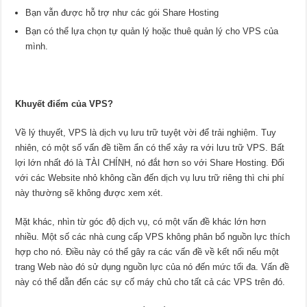
Bạn vẫn được hỗ trợ như các gói Share Hosting
Bạn có thể lựa chọn tự quản lý hoặc thuê quản lý cho VPS của
mình.
Khuyết điểm của VPS?
Về lý thuyết, VPS là dịch vụ lưu trữ tuyệt vời để trải nghiệm. Tuy
nhiên, có một số vấn đề tiềm ẩn có thể xảy ra với lưu trữ VPS. Bất
lợi lớn nhất đó là TÀI CHÍNH, nó đắt hơn so với Share Hosting. Đối
với các Website nhỏ không cần đến dịch vụ lưu trữ riêng thì chi phí
này thường sẽ không được xem xét.
Mặt khác, nhìn từ góc độ dịch vụ, có một vấn đề khác lớn hơn
nhiều. Một số các nhà cung cấp VPS không phân bổ nguồn lực thích
hợp cho nó. Điều này có thể gây ra các vấn đề về kết nối nếu một
trang Web nào đó sử dụng nguồn lực của nó đến mức tối đa. Vấn đề
này có thể dẫn đến các sự cố máy chủ cho tất cả các VPS trên đó.