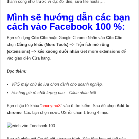
thành công như trước ví dụ: đổi dns, sửa file hosts,…
Mình sẽ hướng dẫn các bạn
cách vào Facebook 100 %:
Bạn sử dụng
Cốc Cốc
hoặc Google Chrome Nhấn vào
Cốc Cốc
chọn
Công cụ khác (More Tools) => Tiện ích mở rộng
(extensions) => kéo xuống dưới nhấn
Get more extensions
để
vào giao diện Cửa hàng.
Đọc thêm:
VPS máy chủ ảo lựa chọn dành cho doanh nghiệp.
Hosting giá rẻ chất lượng cao – Cách nhận biết.
Bạn nhập từ khóa “
anonymoX
” vào ô tìm kiếm. Sau đó chọn
Add to
chrome
. Các bạn chọn nước US rồi chọn 1 trong 4 mục.
Sau đó nhấn nút On để bật chương trình. Yên tâm bạn có thể vào