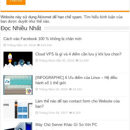
Website này sử dụng Akismet để hạn chế spam.
Tìm hiểu bình luận của
bạn được duyệt như thế nào
.
Đọc Nhiều Nhất
Cách vào Facebook 100 % không bị chặn mới
Tháng Năm 18, 2016
103,334
Cloud VPS là gì và 4 điểm cần lưu ý khi lựa chọn?
Tháng Mười Một 30, 2018
14,442
[INFOGRAPHIC] 6 Ưu điểm của Linux – Hệ điều
hành số 1 thế giới
Tháng Năm 16, 2016
10,431
Làm thế nào để tạo contact form cho Website của
bạn?
Tháng Chín 29, 2017
8,162
Máy Chủ Server Khác Gì So Với PC