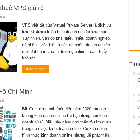
thuê VPS giá rẻ
0
VPS viết tắt của Virtual Private Server là dịch vụ
lưu trữ được khá nhiều doanh nghiệp lựa chọn.
Tuy nhiên, vẫn có khá nhiều nhiều doanh nghiệp,
cá nhân – đặc biệt là các cá nhân, doanh nghiệp
mới đặt chân vào thị trường online – cảm thấy
khá rắc …
Tim
Read More »
T
C
c
 Hồ Chí Minh
T
0
G
W
Bill Gate từng nói: “nếu đến năm 2020 mà bạn
không kinh doanh online thì bạn đừng nên kinh
T
doanh nữa”. Điều này càng cho thấy rõ tầm quan
S
trọng của việc kinh doanh online. Có khá nhiều
T
hình thức kinh doanh online nhưng để phát triển
L