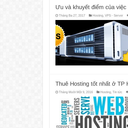
Ưu và khuyết điểm của việc 
Tháng Ba 27, 2017
Hosting
,
VPS - Server
Thuê Hosting tốt nhất ở TP
Tháng Mười Một 9, 2016
Hosting
,
Tin tức