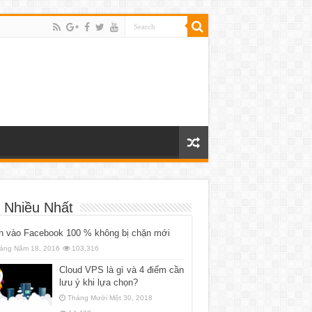
 Nhiều Nhất
h vào Facebook 100 % không bị chặn mới
áng Năm 18, 2016
103,316
Cloud VPS là gì và 4 điểm cần
lưu ý khi lựa chọn?
Tháng Mười Một 30, 2018