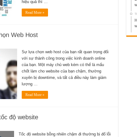
hiệu quả thì …
w
Read More »
T
H
w
 chọn Web Host
Sự lựa chọn web host của bạn rất quan trọng đối
với sự thành công trong việc kinh doanh online
của bạn. Một máy chủ web kém có thể là mấu
chốt làm cho website của bạn chậm, thường
xuyên bị downtime, và tất cả điều này làm giảm
lượng …
Read More »
tốc độ website
Tốc độ website bỗng nhiên chậm đi thường bị đổ lỗi