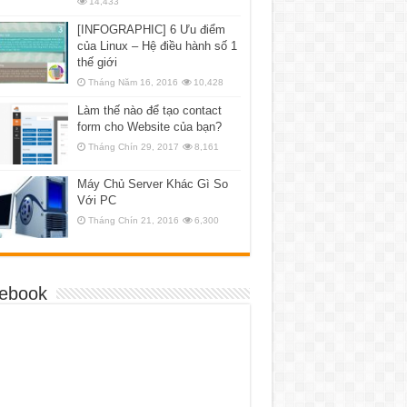
14,433
[INFOGRAPHIC] 6 Ưu điểm
của Linux – Hệ điều hành số 1
thế giới
Tháng Năm 16, 2016
10,428
Làm thế nào để tạo contact
form cho Website của bạn?
Tháng Chín 29, 2017
8,161
Máy Chủ Server Khác Gì So
Với PC
Tháng Chín 21, 2016
6,300
ebook