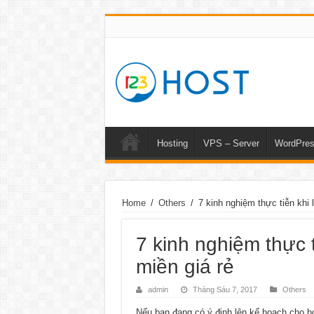
Hosting
VPS – Server
WordPre
Home
/
Others
/
7 kinh nghiệm thực tiễn khi
7 kinh nghiệm thực 
miền giá rẻ
admin
Tháng Sáu 7, 2017
Others
Nếu bạn đang có ý định lên kế hoạch cho ho