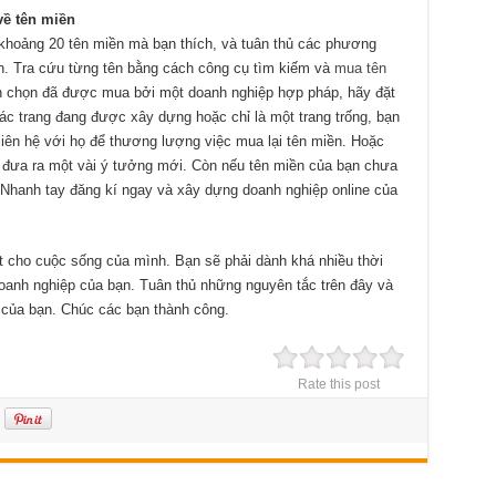
về tên miền
 khoảng 20 tên miền mà bạn thích, và tuân thủ các phương
ên. Tra cứu từng tên bằng cách công cụ tìm kiếm và
mua tên
n chọn đã được mua bởi một doanh nghiệp hợp pháp, hãy đặt
ác trang đang được xây dựng hoặc chỉ là một trang trống, bạn
liên hệ với họ để thương lượng việc mua lại tên miền. Hoặc
và đưa ra một vài ý tưởng mới. Còn nếu tên miền của bạn chưa
n. Nhanh tay đăng kí ngay và xây dựng doanh nghiệp online của
t cho cuộc sống của mình. Bạn sẽ phải dành khá nhiều thời
oanh nghiệp của bạn. Tuân thủ những nguyên tắc trên đây và
 của bạn. Chúc các bạn thành công.
Rate this post