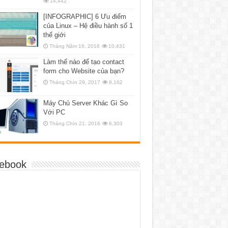
14,442
[INFOGRAPHIC] 6 Ưu điểm
của Linux – Hệ điều hành số 1
thế giới
Tháng Năm 16, 2016
10,431
Làm thế nào để tạo contact
form cho Website của bạn?
Tháng Chín 29, 2017
8,162
Máy Chủ Server Khác Gì So
Với PC
Tháng Chín 21, 2016
6,303
ebook