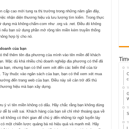
 cấp cao mới tung ra thị trường trong những năm gần đây,
việc nhận diện thương hiệu và lưu lượng tìm kiếm. Trong thực
 sử dụng mà không-chấm-com như .org và .net. Điều đó không
bại nếu bạn sử dụng phần mở rộng tên miền kém truyền thống
hông hợp lý cho nó.
h doanh của bạn
có thể thêm tên địa phương của mình vào tên miền để khách
Tim
bạn. Mặc dù khá nhiều chủ doanh nghiệp địa phương có thể đã
a bạn, nhưng bạn có thể xem xét đến các biến thể của từ
T
. Tùy thuộc vào ngân sách của bạn, bạn có thể xem xét mua
C
c
hướng đến trang web của bạn. Điều này sẽ cản trở đối thủ
 thương hiệu mà bạn xây dựng.
T
G
W
lưu ý vì tên miền không có dấu. Hãy chắc rằng bạn không dùng
T
 dễ bị viết sai. Khách hàng của bạn sẽ chỉ nhớ thoáng qua về
S
 sẽ không có thời gian để chú ý đến những từ ngữ luyến láy
T
n có một chiến lược quảng bá nó hiệu quả và mạnh mẽ. Hãy
L