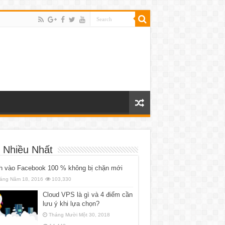
 Nhiều Nhất
h vào Facebook 100 % không bị chặn mới
áng Năm 18, 2016
103,330
Cloud VPS là gì và 4 điểm cần
lưu ý khi lựa chọn?
Tháng Mười Một 30, 2018