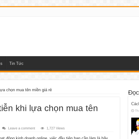
ss
Tin Tức
 lựa chọn mua tên miền giá rẻ
Đọc
Các
tiễn khi lựa chọn mua tên
Th
Leave a comment
1,727 Views
ạt động kinh doanh online, việc đầu tiên bạn cần làm là hãy