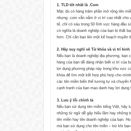
1. TLD tốt nhất là .Com
Mặc dù có hàng trăm phần mở rộng tên miền
nhưng .com vẫn nằm ở vị trí cao nhất cho 
tế, chỉ có sáu trong 50 lĩnh vực hàng đầu
có nghĩa là doanh nghiệp của bạn bị thất 
hơn. Chỉ cần bạn lên một kế hoạch truyền t
2. Hãy suy nghĩ về Từ khóa và vị trí kin
Nếu bạn là doanh nghiệp địa phương, bạn 
hàng của bạn dễ dàng nhận biết vị trí của 
lợi dụng phương pháp này trong khu vực củ
khóa để tìm một kết hợp phù hợp cho mình
các tên miền biến thể tương tự và chuyển 
cạnh tranh của bạn mạo danh hay lợi dụng
3. Lưu ý lỗi chính tả
Nếu bạn sử dụng tên miền tiếng Việt, hãy 
những từ ngữ dễ gây hiểu lầm hay những từ
tên miền hay tên doanh nghiệp của bạn. Họ
mà bạn sử dụng cho tên miền – trừ khi bạ