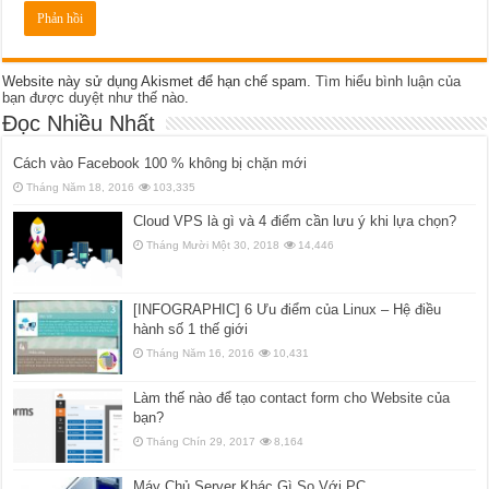
Website này sử dụng Akismet để hạn chế spam.
Tìm hiểu bình luận của
bạn được duyệt như thế nào
.
Đọc Nhiều Nhất
Cách vào Facebook 100 % không bị chặn mới
Tháng Năm 18, 2016
103,335
Cloud VPS là gì và 4 điểm cần lưu ý khi lựa chọn?
Tháng Mười Một 30, 2018
14,446
[INFOGRAPHIC] 6 Ưu điểm của Linux – Hệ điều
hành số 1 thế giới
Tháng Năm 16, 2016
10,431
Làm thế nào để tạo contact form cho Website của
bạn?
Tháng Chín 29, 2017
8,164
Máy Chủ Server Khác Gì So Với PC