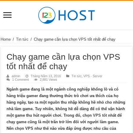
Home
/
Tin tức
/
Chạy game cần lựa chọn VPS tốt nhất để chạy
Chạy game cần lựa chọn VPS
tốt nhất để chạy
admin
Tháng Năm 13, 2016
Tin tức
,
VPS - Server
1 Comment
2,881 Views
Ngành game đang là một ngành công nghiệp khổng lồ và có
hàng triệu gamer đang thưởng thức trò chơi ưa thích của họ
hàng ngày, tạo ra một nguồn thu nhập không hề nhỏ cho những
nhà làm game. Tuy nhiên, không hề dễ dàng để có thể vận hành
một game thu hút người chơi. Trong đó, chọn
VPS tốt
nhất để
chạy game cũng là một trăn trở lớn đối với người làm game.
Nên chọn VPS như thế nào vừa đáp ứng được nhu cầu của