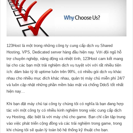
123Host là một trong những công ty cung cấp dịch vụ Shared
Hosting, VPS, Dedicated server hàng đầu hiện nay. Với đội ngũ hỗ
trợ chuyên nghiệp, năng động và nhiệt tình, 123Host cam kết mang
lại cho các bạn một trải nghiệm dịch vụ tuyệt vời với rất nhiều tiện
ích: đảm bảo tỷ lệ uptime luôn trên 99%, có nhiều gói dịch vụ khác
nhau cho nhiều mục đích khác nhau, quản trị máy chủ miễn phí 24/7
và luôn cập nhật những phần mềm bảo mật và chống DdoS tốt nhất
hiện nay…
Khi bạn đặt máy chủ tại công ty chúng tôi có nghĩa là bạn đang hợp
tác với một công ty có nhiều kinh nghiệm trong việc cung cấp dịch
vụ Hosting, đặc biệt là với máy chủ cho game. Bạn chỉ cần tập trung
vào việc phát triển cộng đồng và các trải nghiệm trong game, trong
khi chúng tôi sẽ quản lý toàn bộ hệ thống kỹ thuật cho bạn.