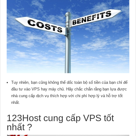
Tuy nhiên, bạn cũng không thể dốc toàn bộ số tiền của bạn chỉ để
đầu tư vào VPS hay máy chủ. Hãy chắc chắn rằng bạn lựa được
nhà cung cấp dịch vụ thích hợp với chi phí hợp lý và hỗ trợ tốt
nhất.
123Host cung cấp VPS tốt
nhất ?