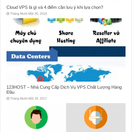
Cloud VPS là gì và 4 điểm cần lưu ý khi lựa chọn?
Tháng Mười Một 30, 2018
123HOST – Nhà Cung Cấp Dịch Vụ VPS Chất Lượng Hàng
Đầu
Tháng Mười Một 28, 2017