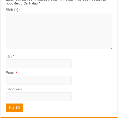
buộc được đánh dấu
*
Bình luận
Tên
*
Email
*
Trang web