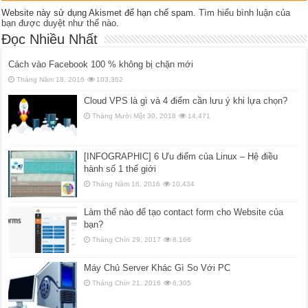
Website này sử dụng Akismet để hạn chế spam.
Tìm hiểu bình luận của
bạn được duyệt như thế nào
.
Đọc Nhiều Nhất
Cách vào Facebook 100 % không bị chặn mới
Tháng Năm 18, 2016
103,362
Cloud VPS là gì và 4 điểm cần lưu ý khi lựa chọn?
Tháng Mười Một 30, 2018
14,471
[INFOGRAPHIC] 6 Ưu điểm của Linux – Hệ điều
hành số 1 thế giới
Tháng Năm 16, 2016
10,434
Làm thế nào để tạo contact form cho Website của
bạn?
Tháng Chín 29, 2017
8,166
Máy Chủ Server Khác Gì So Với PC
Tháng Chín 21, 2016
6,305